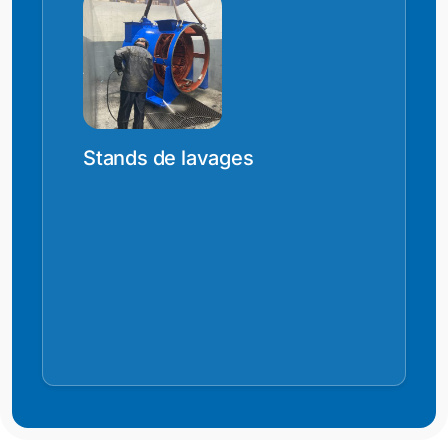
Etuves Ventilées
Four à Pyrolyse
Dimensions 1400 x 1600 x
Dimensions 2500 x 2500 x
3000 mm
Contrôle et enregistrement
5000 mm
Stands de lavages
des températures
Contrôle et enregistrements
de la température