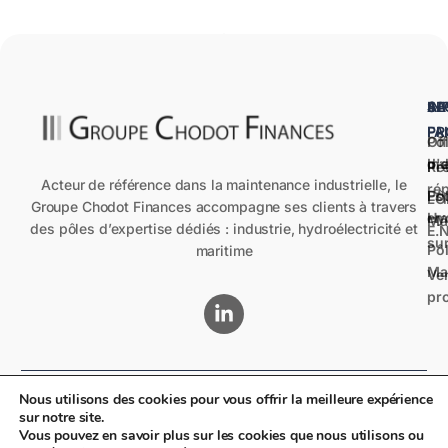
A
SE
SA
IN
PR
FA
Pô
Off
Ind
d'
Pr
Ré
Acteur de référence dans la maintenance industrielle, le
ré
Pô
Es
LO
Groupe Chodot Finances accompagne ses clients à travers
Hy
em
Ma
des pôles d’expertise dédiés : industrie, hydroélectricité et
E.N
sur
Pô
maritime
Ma
Ve
pr
Nous utilisons des cookies pour vous offrir la meilleure expérience
Mentions légales
Politique de confidentialité
Nous contacter
sur notre site.
Vous pouvez en savoir plus sur les cookies que nous utilisons ou