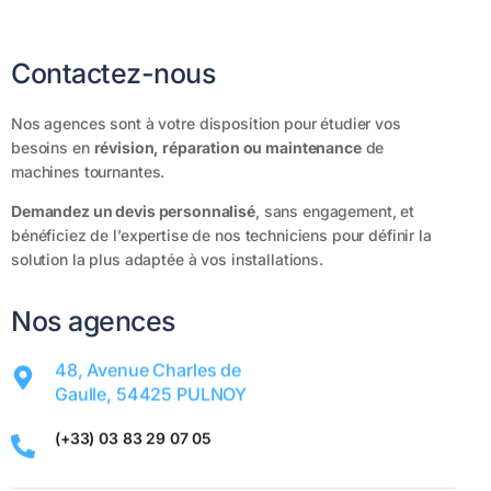
C
o
n
t
a
c
t
e
z
-
n
o
u
s
Nos
agences
sont
à
votre
disposition
pour
étudier
vos
besoins
en
révision,
réparation
ou
maintenance
de
machines
tournantes.
Demandez
un
devis
personnalisé
,
sans
engagement,
et
bénéficiez
de
l’expertise
de
nos
techniciens
pour
définir
la
solution
la
plus
adaptée
à
vos
installations.
Nos agences
48, Avenue Charles de
Gaulle, 54425 PULNOY
(+33) 03 83 29 07 05